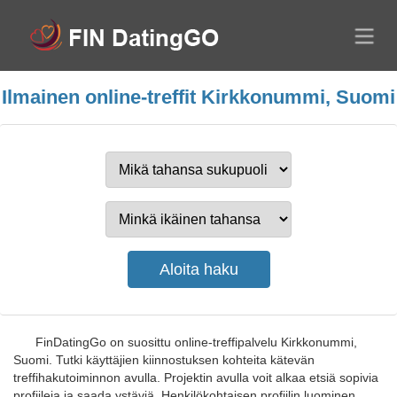
Ilmainen online-treffit Kirkkonummi, Suomi
FinDatingGo on suosittu online-treffipalvelu Kirkkonummi,
Suomi. Tutki käyttäjien kiinnostuksen kohteita kätevän
treffihakutoiminnon avulla. Projektin avulla voit alkaa etsiä sopivia
profiileja ja saada ystäviä. Henkilökohtaisen profiilin luominen