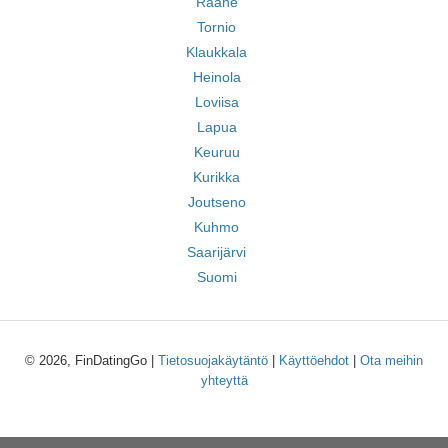
Raahe
Tornio
Klaukkala
Heinola
Loviisa
Lapua
Keuruu
Kurikka
Joutseno
Kuhmo
Saarijärvi
Suomi
© 2026, FinDatingGo |
Tietosuojakäytäntö
|
Käyttöehdot
|
Ota meihin
yhteyttä