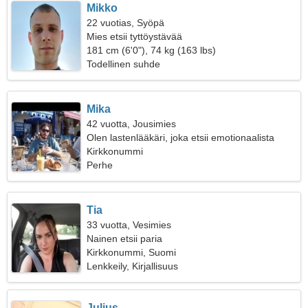
Mikko
22 vuotias, Syöpä
Mies etsii tyttöystävää
181 cm (6'0"), 74 kg (163 lbs)
Todellinen suhde
Mika
42 vuotta, Jousimies
Olen lastenlääkäri, joka etsii emotionaalista
naista
Kirkkonummi
Perhe
Tia
33 vuotta, Vesimies
Nainen etsii paria
Kirkkonummi, Suomi
Lenkkeily, Kirjallisuus
Julius