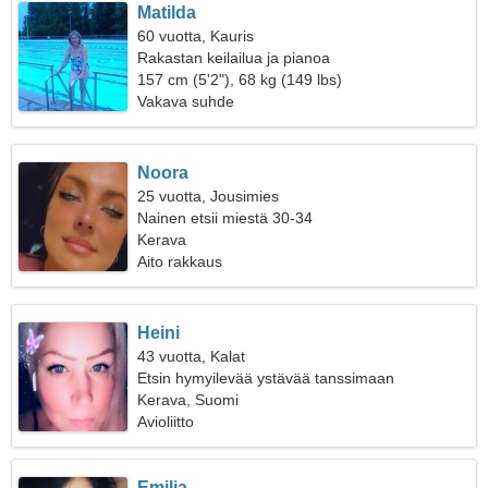
Matilda
60 vuotta, Kauris
Rakastan keilailua ja pianoa
157 cm (5'2"), 68 kg (149 lbs)
Vakava suhde
Noora
25 vuotta, Jousimies
Nainen etsii miestä 30-34
Kerava
Aito rakkaus
Heini
43 vuotta, Kalat
Etsin hymyilevää ystävää tanssimaan
Kerava, Suomi
Avioliitto
Emilia