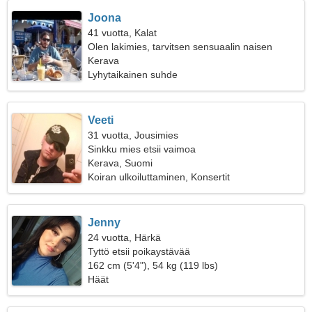
Joona
41 vuotta, Kalat
Olen lakimies, tarvitsen sensuaalin naisen
Kerava
Lyhytaikainen suhde
Veeti
31 vuotta, Jousimies
Sinkku mies etsii vaimoa
Kerava, Suomi
Koiran ulkoiluttaminen, Konsertit
Jenny
24 vuotta, Härkä
Tyttö etsii poikaystävää
162 cm (5'4"), 54 kg (119 lbs)
Häät