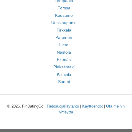
Lempäälä
Forssa
Kuusamo
Uusikaupunki
Pirkkala
Parainen
Lieto
Nastola
Ekenäs
Pieksämäki
Kiiminki
Suomi
© 2026, FinDatingGo |
Tietosuojakäytäntö
|
Käyttöehdot
|
Ota meihin
yhteyttä