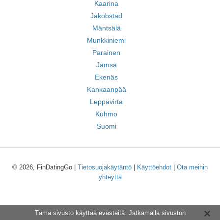
Kaarina
Jakobstad
Mäntsälä
Munkkiniemi
Parainen
Jämsä
Ekenäs
Kankaanpää
Leppävirta
Kuhmo
Suomi
© 2026, FinDatingGo |
Tietosuojakäytäntö
|
Käyttöehdot
|
Ota meihin
yhteyttä
Tämä sivusto käyttää evästeitä. Jatkamalla sivuston