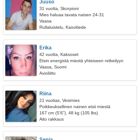
Juuso
31 vuotta, Skorpioni
Mies haluaa tavata naisen 24-31
Vaasa
Rullaluistelu, Kasvitiede
Erika
42 vuotta, Kaksoset
Etsin energistä miestä yhteiseen retkeilyyn
Vaasa, Suomi
Avioliitto
Riina
21 vuotias, Vesimies
Poikkeuksellinen nainen etsii miestä
167 cm (5'6"), 48 kg (105 lbs)
Aito rakkaus
Senja