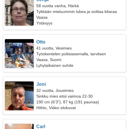
58 vuotta vanha, Härkä
Tykkään mieluummin lukea ja soittaa kitaraa
Vaasa
Ystävyys
Otto
41 vuotta, Vesimies
Työskentelen poliisiasemalla, tarvitsen
epätavallisen naisen
Vaasa, Suomi
Lyhytaikainen suhde
Joni
32 vuotta, Jousimies
Sinkku mies etsii vaimoa 22-30
190 cm (6'3"), 87 kg (191 paunaa)
Hiihto, Video elokuvat
Carl