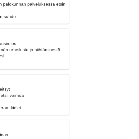
n palokunnan palveluksessa etsin
en suhde
ousimies
än urheilusta ja hiihtämisestä
mi
eitsyt
etsii vaimoa
eraat kielet
inas