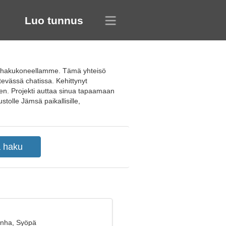
Luo tunnus
fiilihakukoneellamme. Tämä yhteisö
ätevässä chatissa. Kehittynyt
een. Projekti auttaa sinua tapaamaan
stolle Jämsä paikallisille,
anha, Syöpä