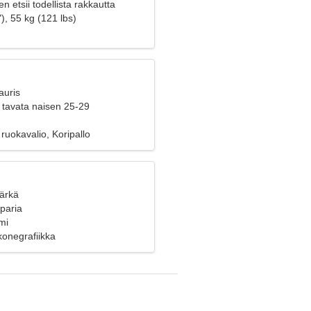
n etsii todellista rakkautta
), 55 kg (121 lbs)
auris
 tavata naisen 25-29
 ruokavalio, Koripallo
Härkä
 paria
mi
konegrafiikka