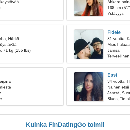
oikaystävää
Ahkera naine
mi
168 cm (5'7"
Ystävyys
Fidele
nha, Härkä
31 vuotta, K
ttöystävää
Mies haluaa
, 71 kg (156 lbs)
Jämsä
Terveellinen
Essi
eijona
34 vuotta, 
 miestä
Nainen etsii
mi
Jämsä, Suo
e
Blues, Tieto
Kuinka FinDatingGo toimii