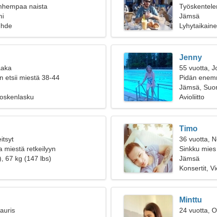
anhempaa naista
Työskentele
mi
kilttiä naista
Jämsä
uhde
Lyhytaikain
Jenny
aaka
55 vuotta, J
n etsii miestä 38-44
Pidän enemm
Jämsä, Suo
Koskenlasku
Avioliitto
Timo
itsyt
36 vuotta, N
a miestä retkeilyyn
Sinkku mies 
, 67 kg (147 lbs)
Jämsä
Konsertit, Vi
Minttu
auris
24 vuotta, O