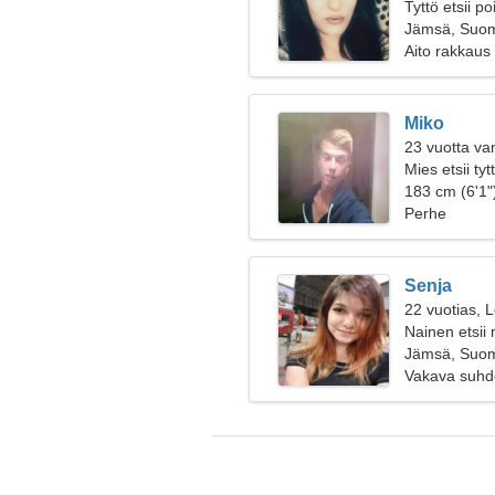
Tyttö etsii p
Jämsä, Suo
Aito rakkaus
Miko
23 vuotta va
Mies etsii ty
183 cm (6'1")
Perhe
Senja
22 vuotias, L
Nainen etsii
Jämsä, Suo
Vakava suhd