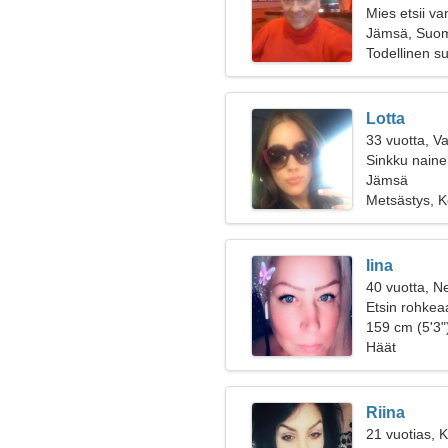
Mies etsii v
Jämsä, Suo
Todellinen s
Lotta
33 vuotta, V
Sinkku naine
Jämsä
Metsästys, 
Iina
40 vuotta, Ne
Etsin rohkea
159 cm (5'3")
Häät
Riina
21 vuotias, K