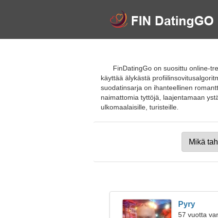
FinDatingGo on suosittu online-tre
käyttää älykästä profiilinsovitusalgori
suodatinsarja on ihanteellinen romant
naimattomia tyttöjä, laajentamaan ystävä
ulkomaalaisille, turisteille.
Pyry
57 vuotta va