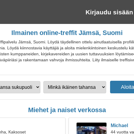
Kirjaudu sisään
Ilmainen online-treffit Jämsä, Suomi
ffipalvelu Jämsä, Suomi. Löydä täydellinen ottelu ainutlaatuisella pro
tmia. Löydä kiinnostavia käyttäjiä ja aloita mielenkiintoinen keskustelu k
tisten kumppaneiden, kirjekavereiden ja uusien tuttavuuksien löytämis
piiriäsi ja rakentamaan vahvoja ihmissuhteita. Liity ilmaiselle treffisivu
Miehet ja naiset verkossa
Michael
nha, Kaksoset
44 vuotta v