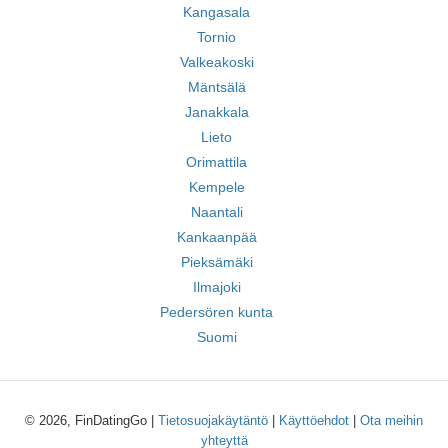
Kangasala
Tornio
Valkeakoski
Mäntsälä
Janakkala
Lieto
Orimattila
Kempele
Naantali
Kankaanpää
Pieksämäki
Ilmajoki
Pedersören kunta
Suomi
© 2026, FinDatingGo |
Tietosuojakäytäntö
|
Käyttöehdot
|
Ota meihin
yhteyttä