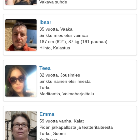
Vakava suhde
Ibsar
35 vuotta, Vaaka
Sinkku mies etsii vaimoa
187 cm (6'2"), 87 kg (191 paunaa)
Hiihto, Kalastus
Teea
32 vuotta, Jousimies
Sinkku nainen etsii miestä
Turku
Meditaatio, Voimaharjoittelu
Emma
59 vuotta vanha, Kalat
Pidän jalkapallosta ja teatteritaiteesta
Turku, Suomi
Ystävyys