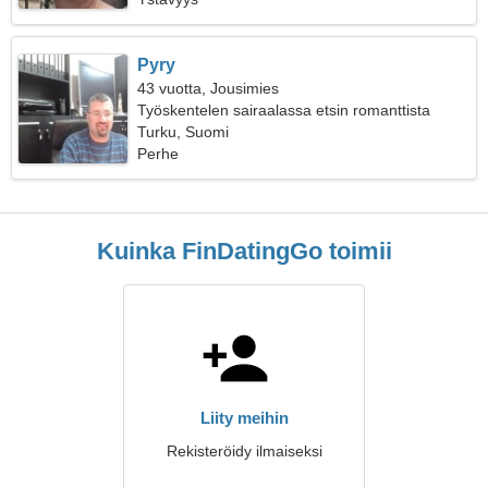
Pyry
43 vuotta, Jousimies
Työskentelen sairaalassa etsin romanttista
naista
Turku, Suomi
Perhe
Kuinka FinDatingGo toimii
Liity meihin
Rekisteröidy ilmaiseksi