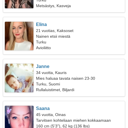
Turku
Metsästys, Kasveja
Elina
21 vuotias, Kaksoset
Nainen etsii miestä
Turku
Avioliitto
Janne
34 vuotta, Kauris
Mies haluaa tavata naisen 23-30
Turku, Suomi
Rullaluistimet, Biljardi
Saana
45 vuotta, Oinas
Tarvitsen kohteliaan miehen kokkaamaan
yhdessä
160 cm (5'3"), 62 kg (136 lbs)