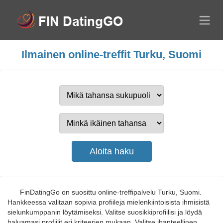
Ilmainen online-treffit Turku, Suomi
FinDatingGo on suosittu online-treffipalvelu Turku, Suomi.
Hankkeessa valitaan sopivia profiileja mielenkiintoisista ihmisistä
sielunkumppanin löytämiseksi. Valitse suosikkiprofiilisi ja löydä
haluamasi profiilit eri kriteerien mukaan. Valitse ihanteellinen