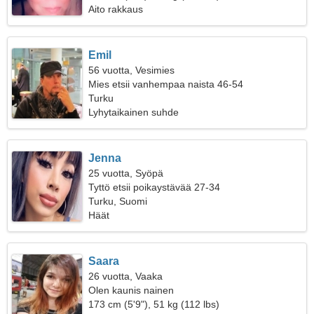
Aito rakkaus
Emil
56 vuotta, Vesimies
Mies etsii vanhempaa naista 46-54
Turku
Lyhytaikainen suhde
Jenna
25 vuotta, Syöpä
Tyttö etsii poikaystävää 27-34
Turku, Suomi
Häät
Saara
26 vuotta, Vaaka
Olen kaunis nainen
173 cm (5'9"), 51 kg (112 lbs)