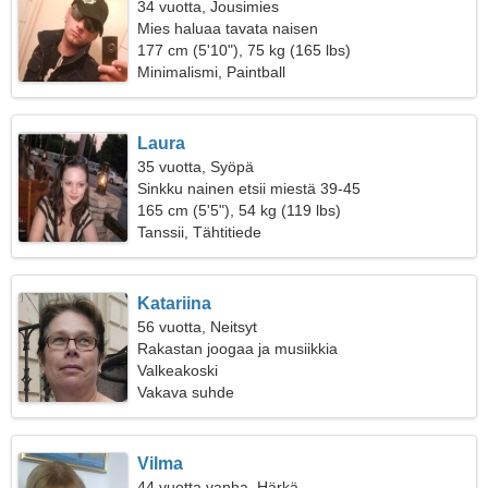
34 vuotta, Jousimies
Mies haluaa tavata naisen
177 cm (5'10"), 75 kg (165 lbs)
Minimalismi, Paintball
Laura
35 vuotta, Syöpä
Sinkku nainen etsii miestä 39-45
165 cm (5'5"), 54 kg (119 lbs)
Tanssii, Tähtitiede
Katariina
56 vuotta, Neitsyt
Rakastan joogaa ja musiikkia
Valkeakoski
Vakava suhde
Vilma
44 vuotta vanha, Härkä