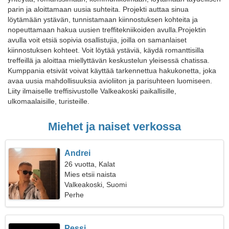
parin ja aloittamaan uusia suhteita. Projekti auttaa sinua
löytämään ystävän, tunnistamaan kiinnostuksen kohteita ja
nopeuttamaan hakua uusien treffitekniikoiden avulla.Projektin
avulla voit etsiä sopivia osallistujia, joilla on samanlaiset
kiinnostuksen kohteet. Voit löytää ystäviä, käydä romanttisilla
treffeillä ja aloittaa miellyttävän keskustelun yleisessä chatissa.
Kumppania etsivät voivat käyttää tarkennettua hakukonetta, joka
avaa uusia mahdollisuuksia avioliiton ja parisuhteen luomiseen.
Liity ilmaiselle treffisivustolle Valkeakoski paikallisille,
ulkomaalaisille, turisteille.
Miehet ja naiset verkossa
Andrei
26 vuotta, Kalat
Mies etsii naista
Valkeakoski, Suomi
Perhe
Pessi