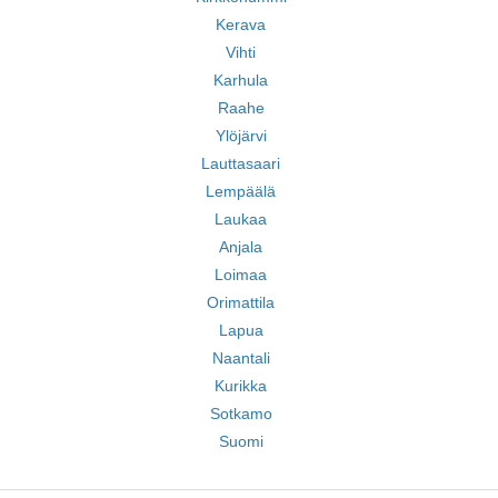
Kerava
Vihti
Karhula
Raahe
Ylöjärvi
Lauttasaari
Lempäälä
Laukaa
Anjala
Loimaa
Orimattila
Lapua
Naantali
Kurikka
Sotkamo
Suomi