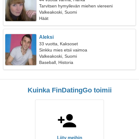
Tarvitsen hymyilevän miehen viereeni
Valkeakoski, Suomi
Häät
Aleksi
33 vuotta, Kaksoset
Sinkku mies etsii vaimoa
Valkeakoski, Suomi
Baseball, Historia
Kuinka FinDatingGo toimii
Liity meihin