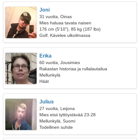
Joni
31 vuotta, Oinas
Mies haluaa tavata naisen
176 cm (5'10"), 85 kg (187 lbs)
Golf, Kävelee ulkoilmassa
Erika
60 vuotta, Jousimies
Rakastan historiaa ja rullalautailua
Mellunkylä
Häät
Julius
27 vuotta, Leijona
Mies etsii tyttöystävää 23-28
Mellunkylä, Suomi
Todellinen suhde