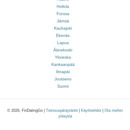
Hollola
Forssa
Jämsä
Kauhajoki
Ekenäs
Lapua
Äänekoski
Ylivieska
Kankaanpää
Ilmajoki
Joutseno
Suomi
© 2026, FinDatingGo |
Tietosuojakäytäntö
|
Käyttöehdot
|
Ota meihin
yhteyttä