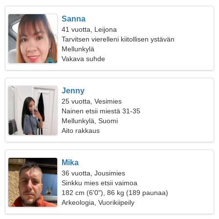
Sanna
41 vuotta, Leijona
Tarvitsen vierelleni kiitollisen ystävän
Mellunkylä
Vakava suhde
Jenny
25 vuotta, Vesimies
Nainen etsii miestä 31-35
Mellunkylä, Suomi
Aito rakkaus
Mika
36 vuotta, Jousimies
Sinkku mies etsii vaimoa
182 cm (6'0"), 86 kg (189 paunaa)
Arkeologia, Vuorikiipeily