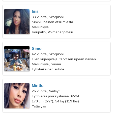
Iiris
33 vuotta, Skorpioni
Sinkku nainen etsii miestä
Mellunkylä
Koripallo, Voimaharjoittelu
Simo
42 vuotta, Skorpioni
Olen kirjanpitäjä, tarvitsen upean naisen
Mellunkylä, Suomi
Lyhytaikainen suhde
Minttu
26 vuotta, Neitsyt
Tyttö etsii poikaystävää 32-34
170 cm (5'7"), 54 kg (119 lbs)
Ystävyys