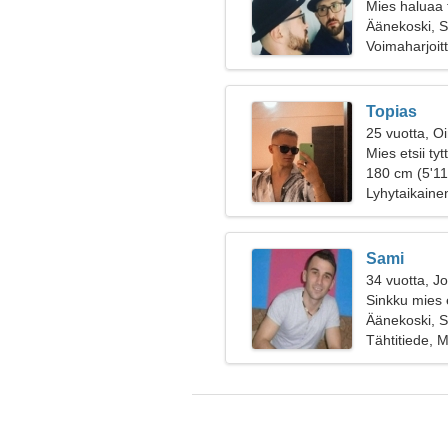
Mies haluaa 
Äänekoski, 
Voimaharjoitt
Topias
25 vuotta, O
Mies etsii ty
180 cm (5'11"
Lyhytaikaine
Sami
34 vuotta, J
Sinkku mies 
Äänekoski, 
Tähtitiede, M