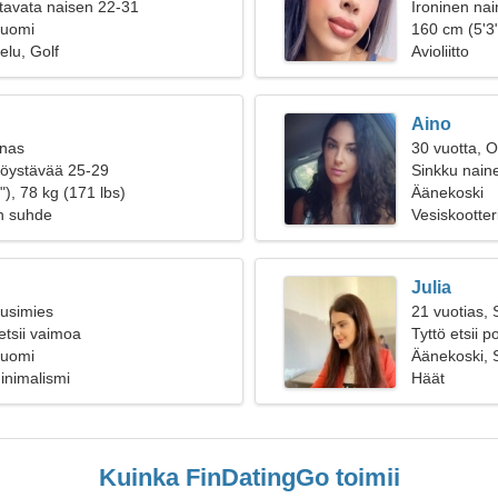
tavata naisen 22-31
Ironinen nain
Suomi
160 cm (5'3"
elu, Golf
Avioliitto
Aino
inas
30 vuotta, O
ttöystävää 25-29
Sinkku naine
), 78 kg (171 lbs)
Äänekoski
n suhde
Vesiskootteri
Julia
ousimies
21 vuotias,
etsii vaimoa
Tyttö etsii 
Suomi
Äänekoski, 
inimalismi
Häät
Kuinka FinDatingGo toimii