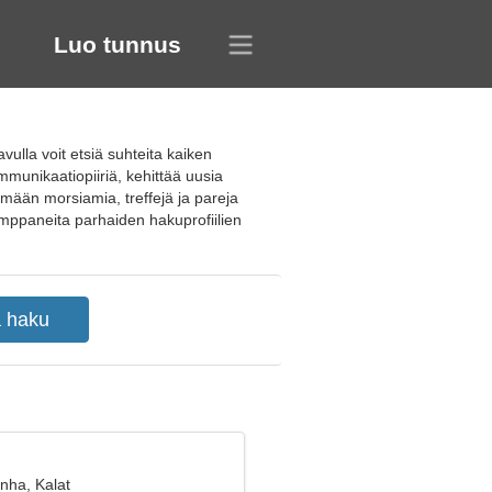
Luo tunnus
avulla voit etsiä suhteita kaiken
ommunikaatiopiiriä, kehittää uusia
tämään morsiamia, treffejä ja pareja
 kumppaneita parhaiden hakuprofiilien
nha, Kalat