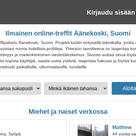
Kirjaudu sisään
Ilmainen online-treffit Äänekoski, Suomi
ipalvelu Äänekoski, Suomi. Projekti luotiin erityisellä tekniikalla, jonka 
uvistasi monia todellisia profiileja. Yhteisön tavoitteena on laajentaa k
 ystävyys ja mielenkiintoinen viestintäkokemus. Sivusto auttaa sinua löy
valita sopivia käyttäjiä, saada uusia ystäviä, laajentaa hakuasi ja löytää
änekoski paikallisille, ulkomaalaisille, turisteille.
Miehet ja naiset verkossa
Matthew
nha, Syöpä
44 vuotta va