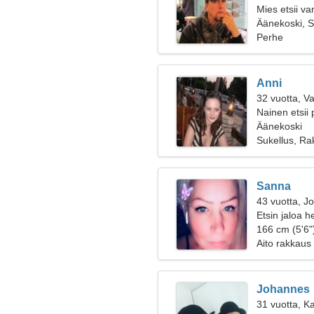
Mies etsii v
Äänekoski, 
Perhe
Anni
32 vuotta, V
Nainen etsii 
Äänekoski
Sukellus, Ra
Sanna
43 vuotta, J
Etsin jaloa 
166 cm (5'6")
Aito rakkaus
Johannes
31 vuotta, K