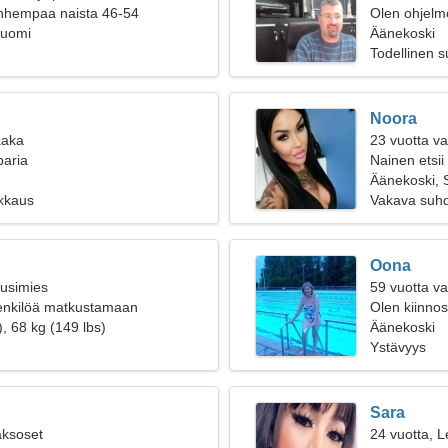
anhempaa naista 46-54
Olen ohjelmo
Suomi
naisen
Äänekoski
Todellinen 
Noora
aaka
23 vuotta va
paria
Nainen etsii
Äänekoski, 
kkaus
Vakava suh
Oona
ousimies
59 vuotta va
henkilöä matkustamaan
Olen kiinnos
, 68 kg (149 lbs)
Äänekoski
Ystävyys
Sara
aksoset
24 vuotta, L