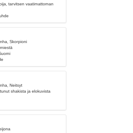
ija, tarvitsen vaatimattoman
suhde
nha, Skorpioni
 miestä
Suomi
de
nha, Neitsyt
tunut shakista ja elokuvista
eijona