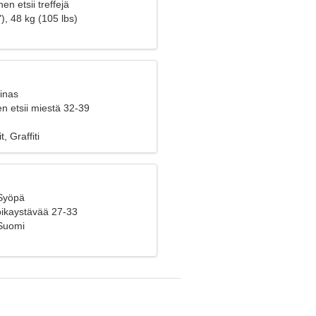
en etsii treffejä
), 48 kg (105 lbs)
inas
n etsii miestä 32-39
t, Graffiti
 Syöpä
poikaystävää 27-33
Suomi