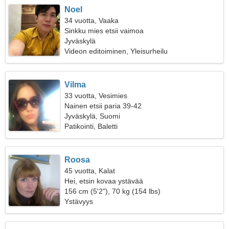
Noel
34 vuotta, Vaaka
Sinkku mies etsii vaimoa
Jyväskylä
Videon editoiminen, Yleisurheilu
Vilma
33 vuotta, Vesimies
Nainen etsii paria 39-42
Jyväskylä, Suomi
Patikointi, Baletti
Roosa
45 vuotta, Kalat
Hei, etsin kovaa ystävää
156 cm (5'2"), 70 kg (154 lbs)
Ystävyys