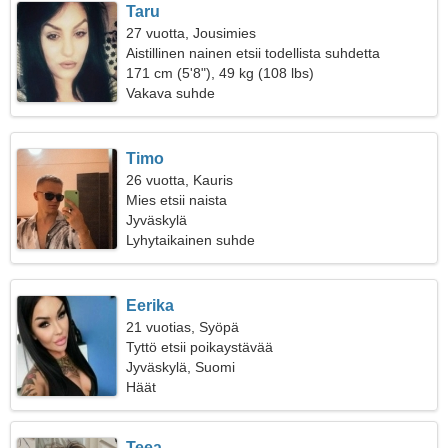
Taru
27 vuotta, Jousimies
Aistillinen nainen etsii todellista suhdetta
171 cm (5'8"), 49 kg (108 lbs)
Vakava suhde
Timo
26 vuotta, Kauris
Mies etsii naista
Jyväskylä
Lyhytaikainen suhde
Eerika
21 vuotias, Syöpä
Tyttö etsii poikaystävää
Jyväskylä, Suomi
Häät
Teea