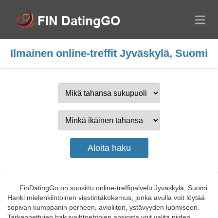
Ilmainen online-treffit Jyväskylä, Suomi
FinDatingGo on suosittu online-treffipalvelu Jyväskylä, Suomi.
Hanki mielenkiintoinen viestintäkokemus, jonka avulla voit löytää
sopivan kumppanin perheen, avioliiton, ystävyyden luomiseen.
Tarkennettujen hakuvaihtoehtojen ansiosta voit valita niiden