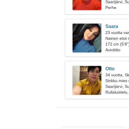
Saarijärvi, S
Perhe
Saara
23 vuotta va
Nainen etsii
172 cm (5'8")
Avioliitto
Otto
34 vuotta, Sk
Sinkku mies 
Saarijärvi, S
Rullaluistelu