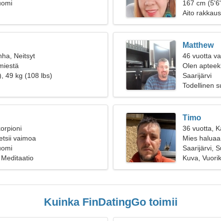
uomi
yhdessä
167 cm (5'6"
Aito rakkaus
Matthew
nha, Neitsyt
46 vuotta v
 miestä
Olen apteekk
, 49 kg (108 lbs)
Saarijärvi
Todellinen 
Timo
orpioni
36 vuotta, K
etsii vaimoa
Mies haluaa
uomi
Saarijärvi, 
, Meditaatio
Kuva, Vuoriki
Kuinka FinDatingGo toimii