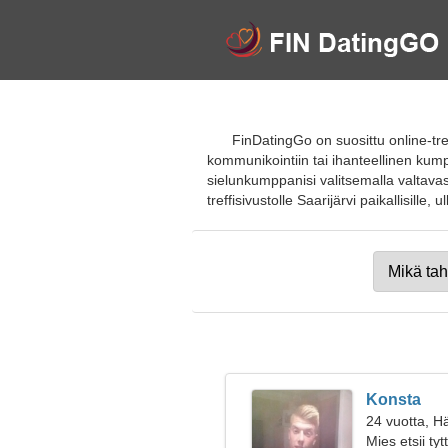
FinDatingGo on suosittu online-tre
kommunikointiin tai ihanteellinen kump
sielunkumppanisi valitsemalla valtavast
treffisivustolle Saarijärvi paikallisille, u
Konsta
24 vuotta, H
Mies etsii ty