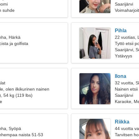
uomi
Saarijärvi
n suhde
Voimaharjoit
Pihla
nha, Härkä
22 vuotias, 
ista ja golfista
Tyttö etsii 
Saarijärvi, 
Ystävyys
Ilona
lat
32 vuotta, S
lle, olen ilkikurinen nainen
Nainen etsii
, 54 kg (119 lbs)
Saarijärvi
e
Karaoke, Me
Riikka
nha, Syöpä
44 vuotta v
anhempaa naista 51-53
Tarvitsen h