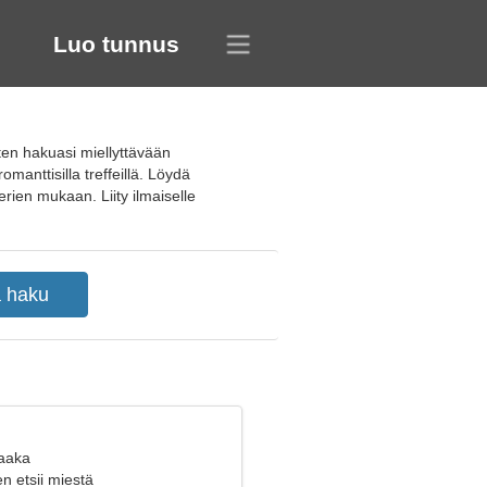
Luo tunnus
ten hakuasi miellyttävään
manttisilla treffeillä. Löydä
erien mukaan. Liity ilmaiselle
Vaaka
n etsii miestä