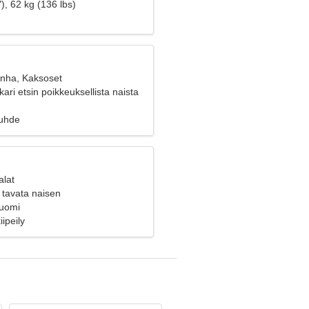
), 62 kg (136 lbs)
anha, Kaksoset
ari etsin poikkeuksellista naista
suhde
alat
 tavata naisen
Suomi
ipeily