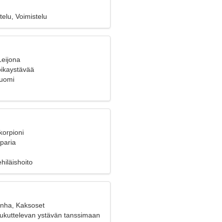
telu, Voimistelu
Leijona
poikaystävää
Suomi
korpioni
 paria
hiläishoito
anha, Kaksoset
oukuttelevan ystävän tanssimaan