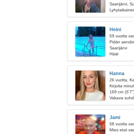
Saarijärvi, S
Lyhytaikaine
Heini
59 vuotta va
Pidän aerobic
Saarijärvi
Häät
Hanna
26 vuotta, Ka
Kirjoita minu
169 cm (5'7")
Vakava suhd
Jami
58 vuotta va
Mies etsii v