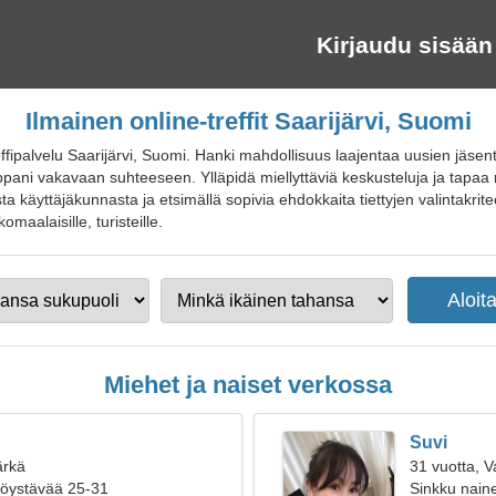
Kirjaudu sisään
Ilmainen online-treffit Saarijärvi, Suomi
ffipalvelu Saarijärvi, Suomi. Hanki mahdollisuus laajentaa uusien jäsen
pani vakavaan suhteeseen. Ylläpidä miellyttäviä keskusteluja ja tapaa ro
a käyttäjäkunnasta ja etsimällä sopivia ehdokkaita tiettyjen valintakrite
lkomaalaisille, turisteille.
Miehet ja naiset verkossa
Suvi
ärkä
31 vuotta, 
ttöystävää 25-31
Sinkku naine