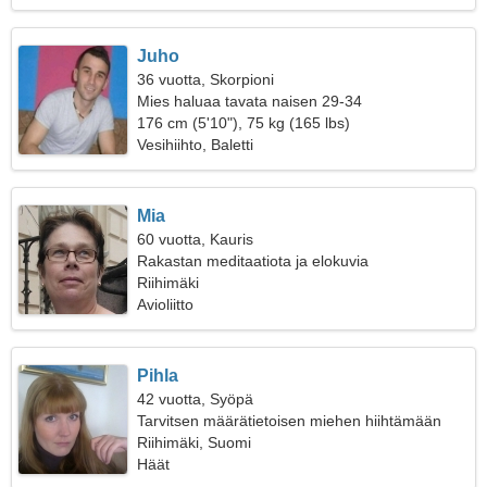
Juho
36 vuotta, Skorpioni
Mies haluaa tavata naisen 29-34
176 cm (5'10"), 75 kg (165 lbs)
Vesihiihto, Baletti
Mia
60 vuotta, Kauris
Rakastan meditaatiota ja elokuvia
Riihimäki
Avioliitto
Pihla
42 vuotta, Syöpä
Tarvitsen määrätietoisen miehen hiihtämään
yhdessä
Riihimäki, Suomi
Häät