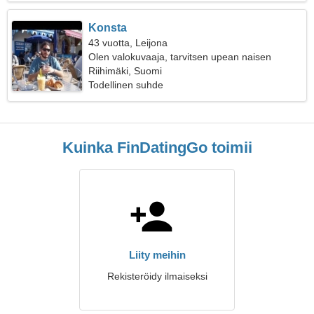
Konsta
43 vuotta, Leijona
Olen valokuvaaja, tarvitsen upean naisen
Riihimäki, Suomi
Todellinen suhde
Kuinka FinDatingGo toimii
Liity meihin
Rekisteröidy ilmaiseksi