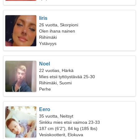
Iiris
26 vuotta, Skorpioni
Olen ihana nainen
Riihimäki
Ystävyys
Noel
22 vuotias, Härkä
Mies etsii tyttöystävää 25-30
Riihimäki, Suomi
Perhe
Eero
35 vuotta, Neitsyt
Sinkku mies etsii vaimoa 23-33
187 cm (6'2"), 84 kg (185 lbs)
Vesiskootterit, Elokuva