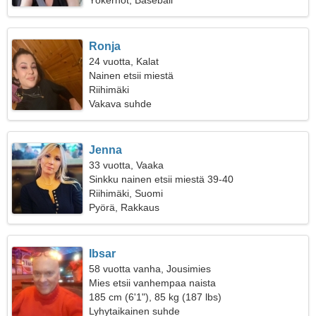
Yökerhot, Baseball
Ronja
24 vuotta, Kalat
Nainen etsii miestä
Riihimäki
Vakava suhde
Jenna
33 vuotta, Vaaka
Sinkku nainen etsii miestä 39-40
Riihimäki, Suomi
Pyörä, Rakkaus
Ibsar
58 vuotta vanha, Jousimies
Mies etsii vanhempaa naista
185 cm (6'1"), 85 kg (187 lbs)
Lyhytaikainen suhde