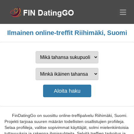
Ilmainen online-treffit Riihimäki, Suomi
FinDatingGo on suosittu online-treffipalvelu Riihimäki, Suomi.
Projekti tarjoaa suuren määrän todellisten osallistujien profiileja.
Selaa profiileja, valitse sopivimmat käyttäjät, solmi mielenkiintoisia
tuttavuuksia ja rakenna ihmissuhteita. Selvitä treffien tarkoitus ja