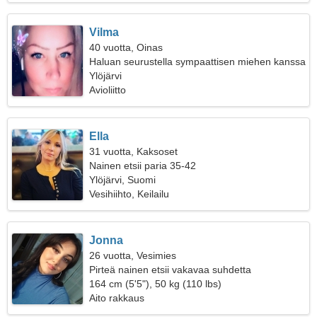
Vilma
40 vuotta, Oinas
Haluan seurustella sympaattisen miehen kanssa
Ylöjärvi
Avioliitto
Ella
31 vuotta, Kaksoset
Nainen etsii paria 35-42
Ylöjärvi, Suomi
Vesihiihto, Keilailu
Jonna
26 vuotta, Vesimies
Pirteä nainen etsii vakavaa suhdetta
164 cm (5'5"), 50 kg (110 lbs)
Aito rakkaus