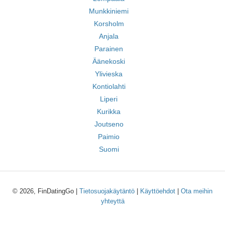
Munkkiniemi
Korsholm
Anjala
Parainen
Äänekoski
Ylivieska
Kontiolahti
Liperi
Kurikka
Joutseno
Paimio
Suomi
© 2026, FinDatingGo |
Tietosuojakäytäntö
|
Käyttöehdot
|
Ota meihin
yhteyttä