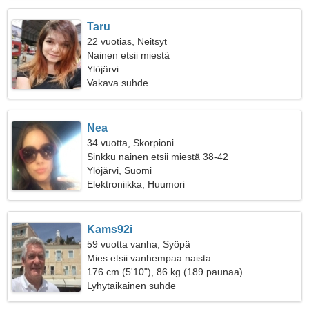
Taru
22 vuotias, Neitsyt
Nainen etsii miestä
Ylöjärvi
Vakava suhde
Nea
34 vuotta, Skorpioni
Sinkku nainen etsii miestä 38-42
Ylöjärvi, Suomi
Elektroniikka, Huumori
Kams92i
59 vuotta vanha, Syöpä
Mies etsii vanhempaa naista
176 cm (5'10"), 86 kg (189 paunaa)
Lyhytaikainen suhde