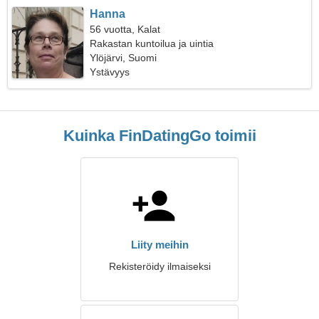
Hanna
56 vuotta, Kalat
Rakastan kuntoilua ja uintia
Ylöjärvi, Suomi
Ystävyys
Kuinka FinDatingGo toimii
Liity meihin
Rekisteröidy ilmaiseksi