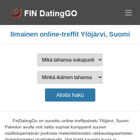
Ilmainen online-treffit Ylöjärvi, Suomi
FinDatingGo on suosittu online-treffipalvelu Ylöjärvi, Suomi.
Palvelun avulla voit valita sopivat kumppanit suuren
osallistujamäärän joukosta mielenkiintoisten rakkaustapaamisten
järjestämiseksi chattailemalla. Voit lisätä kauniita kuvia ja