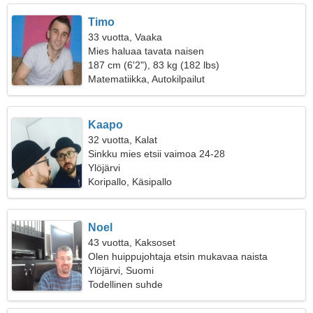
Timo
33 vuotta, Vaaka
Mies haluaa tavata naisen
187 cm (6'2"), 83 kg (182 lbs)
Matematiikka, Autokilpailut
Kaapo
32 vuotta, Kalat
Sinkku mies etsii vaimoa 24-28
Ylöjärvi
Koripallo, Käsipallo
Noel
43 vuotta, Kaksoset
Olen huippujohtaja etsin mukavaa naista
Ylöjärvi, Suomi
Todellinen suhde