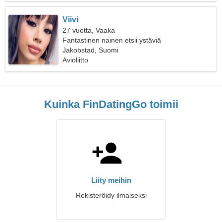
Viivi
27 vuotta, Vaaka
Fantastinen nainen etsii ystäviä
Jakobstad, Suomi
Avioliitto
Kuinka FinDatingGo toimii
Liity meihin
Rekisteröidy ilmaiseksi