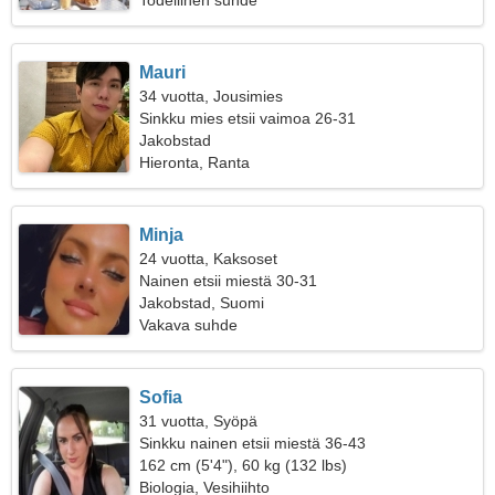
Todellinen suhde
Mauri
34 vuotta, Jousimies
Sinkku mies etsii vaimoa 26-31
Jakobstad
Hieronta, Ranta
Minja
24 vuotta, Kaksoset
Nainen etsii miestä 30-31
Jakobstad, Suomi
Vakava suhde
Sofia
31 vuotta, Syöpä
Sinkku nainen etsii miestä 36-43
162 cm (5'4"), 60 kg (132 lbs)
Biologia, Vesihiihto