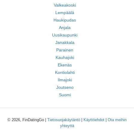
Valkeakoski
Lempäälä
Haukipudas
Anjala
Uusikaupunki
Janakkala
Parainen
Kauhajoki
Ekenäs
Kontiolahti
Ilmajoki
Joutseno
Suomi
© 2026, FinDatingGo |
Tietosuojakäytäntö
|
Käyttöehdot
|
Ota meihin
yhteyttä