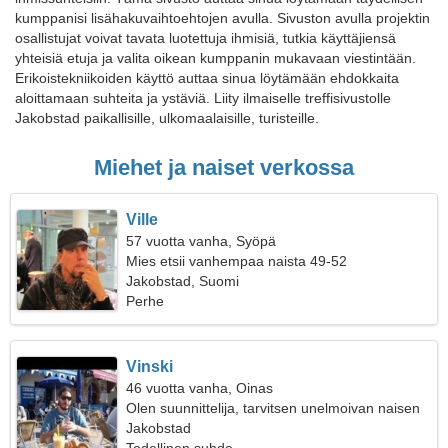
kumppanisi lisähakuvaihtoehtojen avulla. Sivuston avulla projektin
osallistujat voivat tavata luotettuja ihmisiä, tutkia käyttäjiensä
yhteisiä etuja ja valita oikean kumppanin mukavaan viestintään.
Erikoistekniikoiden käyttö auttaa sinua löytämään ehdokkaita
aloittamaan suhteita ja ystäviä. Liity ilmaiselle treffisivustolle
Jakobstad paikallisille, ulkomaalaisille, turisteille.
Miehet ja naiset verkossa
Ville
57 vuotta vanha, Syöpä
Mies etsii vanhempaa naista 49-52
Jakobstad, Suomi
Perhe
Vinski
46 vuotta vanha, Oinas
Olen suunnittelija, tarvitsen unelmoivan naisen
Jakobstad