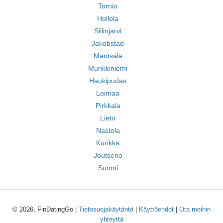
Tornio
Hollola
Siilinjärvi
Jakobstad
Mäntsälä
Munkkiniemi
Haukipudas
Loimaa
Pirkkala
Lieto
Nastola
Kurikka
Joutseno
Suomi
© 2026, FinDatingGo |
Tietosuojakäytäntö
|
Käyttöehdot
|
Ota meihin
yhteyttä