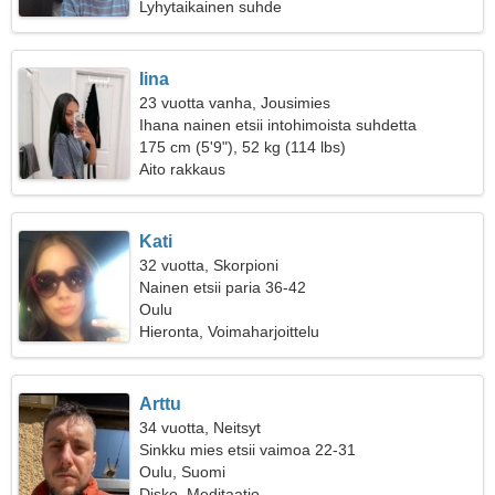
Lyhytaikainen suhde
Iina
23 vuotta vanha, Jousimies
Ihana nainen etsii intohimoista suhdetta
175 cm (5'9"), 52 kg (114 lbs)
Aito rakkaus
Kati
32 vuotta, Skorpioni
Nainen etsii paria 36-42
Oulu
Hieronta, Voimaharjoittelu
Arttu
34 vuotta, Neitsyt
Sinkku mies etsii vaimoa 22-31
Oulu, Suomi
Disko, Meditaatio