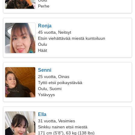
Oulu
Perhe
Ronja
45 vuotta, Neitsyt
Etsin viehättävää miestä kuntoiluun
Oulu
Häät
Senni
25 vuotta, Oinas
Tyttö etsii poikaystävää
Oulu, Suomi
Ystävyys
Ella
31 vuotta, Vesimies
Sinkku nainen etsii miestä
171 cm (5'8"), 63 kg (138 lbs)