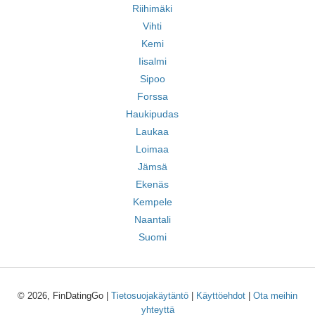
Riihimäki
Vihti
Kemi
Iisalmi
Sipoo
Forssa
Haukipudas
Laukaa
Loimaa
Jämsä
Ekenäs
Kempele
Naantali
Suomi
© 2026, FinDatingGo |
Tietosuojakäytäntö
|
Käyttöehdot
|
Ota meihin
yhteyttä