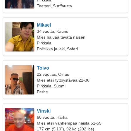
Pirkkala
Teatteri, Surffausta
Mikael
34 vuotta, Kauris
Mies haluaa tavata naisen
Pirkkala
Politiikka ja laki, Safari
Toivo
22 vuotias, Oinas
Mies etsii tyttöystävää 22-30
Pirkkala, Suomi
Perhe
Vinski
60 vuotta, Härkä
Mies etsii vanhempaa naista 51-55
177 cm (5'10"), 92 kg (202 lbs)