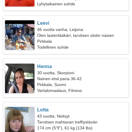
Lyhytaikainen suhde
Leevi
46 vuotta vanha, Leijona
Olen lastenlääkäri, tarvitsen siistin naisen
Pirkkala
Todellinen suhde
Henna
30 vuotta, Skorpioni
Nainen etsii paria 36-42
Pirkkala, Suomi
Vartalomaalaus, Fitness
Lotta
43 vuotta, Neitsyt
Tarvitsen mahtavan treffiystävän
174 cm (5'9"), 61 kg (134 lbs)