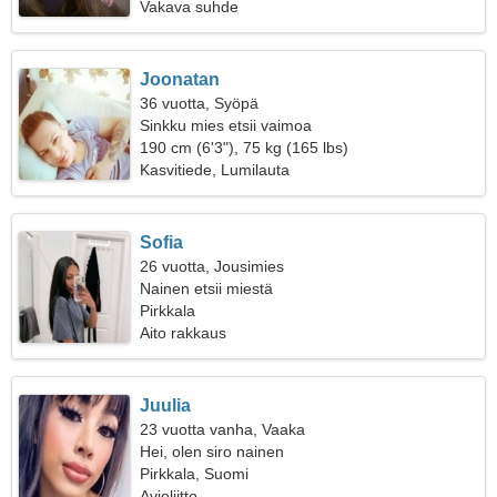
Vakava suhde
Joonatan
36 vuotta, Syöpä
Sinkku mies etsii vaimoa
190 cm (6'3"), 75 kg (165 lbs)
Kasvitiede, Lumilauta
Sofia
26 vuotta, Jousimies
Nainen etsii miestä
Pirkkala
Aito rakkaus
Juulia
23 vuotta vanha, Vaaka
Hei, olen siro nainen
Pirkkala, Suomi
Avioliitto