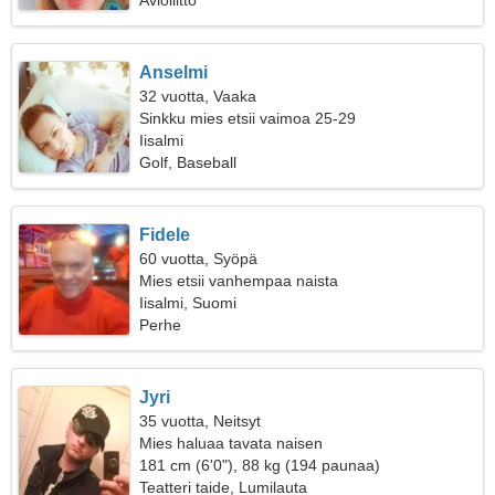
Avioliitto
Anselmi
32 vuotta, Vaaka
Sinkku mies etsii vaimoa 25-29
Iisalmi
Golf, Baseball
Fidele
60 vuotta, Syöpä
Mies etsii vanhempaa naista
Iisalmi, Suomi
Perhe
Jyri
35 vuotta, Neitsyt
Mies haluaa tavata naisen
181 cm (6'0"), 88 kg (194 paunaa)
Teatteri taide, Lumilauta