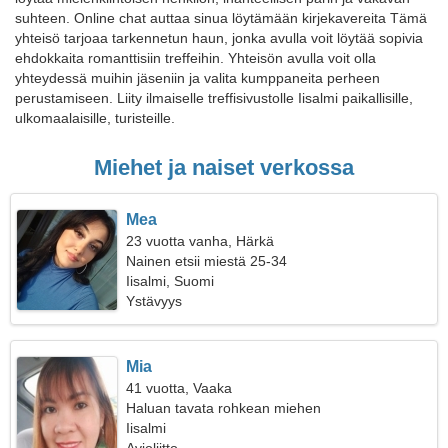
suhteen. Online chat auttaa sinua löytämään kirjekavereita Tämä
yhteisö tarjoaa tarkennetun haun, jonka avulla voit löytää sopivia
ehdokkaita romanttisiin treffeihin. Yhteisön avulla voit olla
yhteydessä muihin jäseniin ja valita kumppaneita perheen
perustamiseen. Liity ilmaiselle treffisivustolle Iisalmi paikallisille,
ulkomaalaisille, turisteille.
Miehet ja naiset verkossa
Mea
23 vuotta vanha, Härkä
Nainen etsii miestä 25-34
Iisalmi, Suomi
Ystävyys
Mia
41 vuotta, Vaaka
Haluan tavata rohkean miehen
Iisalmi