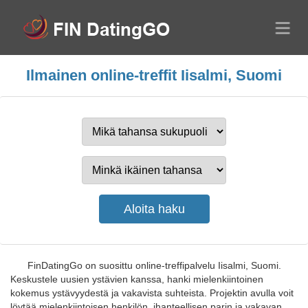
Ilmainen online-treffit Iisalmi, Suomi
FinDatingGo on suosittu online-treffipalvelu Iisalmi, Suomi.
Keskustele uusien ystävien kanssa, hanki mielenkiintoinen
kokemus ystävyydestä ja vakavista suhteista. Projektin avulla voit
löytää mielenkiintoisen henkilön, ihanteellisen parin ja vakavan