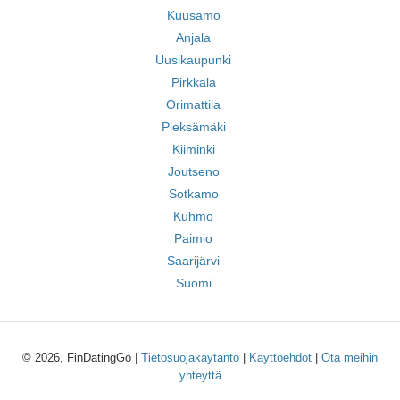
Kuusamo
Anjala
Uusikaupunki
Pirkkala
Orimattila
Pieksämäki
Kiiminki
Joutseno
Sotkamo
Kuhmo
Paimio
Saarijärvi
Suomi
© 2026, FinDatingGo |
Tietosuojakäytäntö
|
Käyttöehdot
|
Ota meihin
yhteyttä