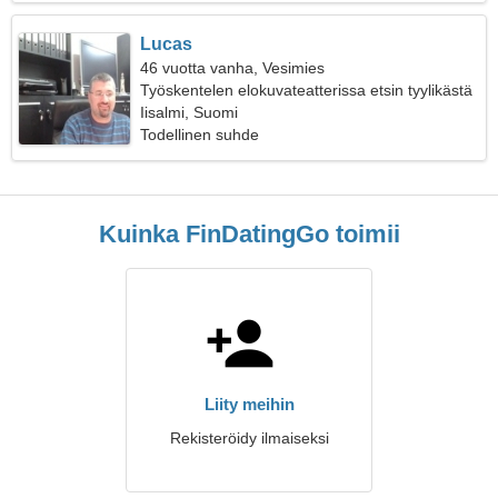
Lucas
46 vuotta vanha, Vesimies
Työskentelen elokuvateatterissa etsin tyylikästä
naista
Iisalmi, Suomi
Todellinen suhde
Kuinka FinDatingGo toimii
Liity meihin
Rekisteröidy ilmaiseksi