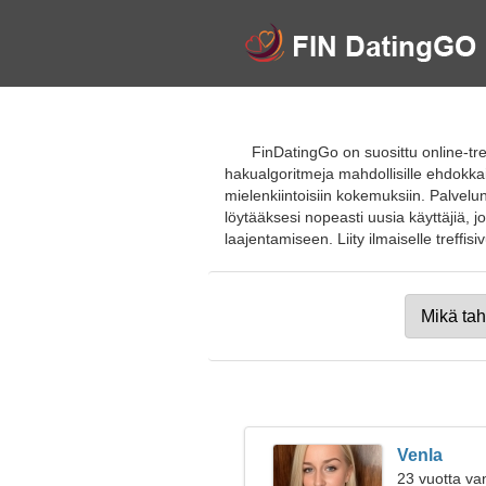
FinDatingGo on suosittu online-tref
hakualgoritmeja mahdollisille ehdokka
mielenkiintoisiin kokemuksiin. Palvelun
löytääksesi nopeasti uusia käyttäjiä, 
laajentamiseen. Liity ilmaiselle treffisivu
Venla
23 vuotta va