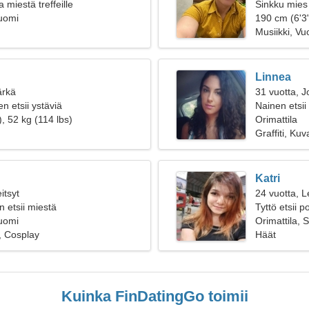
 miestä treffeille
Sinkku mies 
Suomi
190 cm (6'3
Musiikki, Vuo
Linnea
ärkä
31 vuotta, J
n etsii ystäviä
Nainen etsii
, 52 kg (114 lbs)
Orimattila
Graffiti, Kuv
Katri
itsyt
24 vuotta, L
 etsii miestä
Tyttö etsii 
Suomi
Orimattila, 
, Cosplay
Häät
Kuinka FinDatingGo toimii