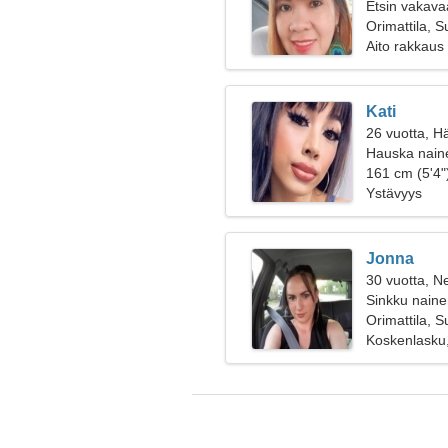
Etsin vakavaa
Orimattila, 
Aito rakkaus
Kati
26 vuotta, H
Hauska naine
161 cm (5'4")
Ystävyys
Jonna
30 vuotta, Ne
Sinkku nainen
Orimattila, 
Koskenlasku