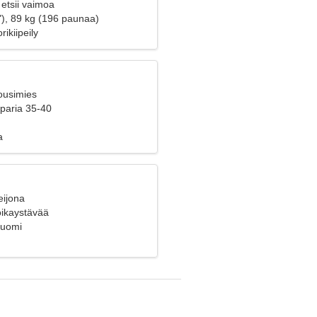
etsii vaimoa
"), 89 kg (196 paunaa)
rikiipeily
ousimies
 paria 35-40
a
eijona
poikaystävää
Suomi