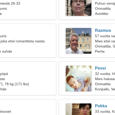
 miestä 26-32
Puhun venäj
Suomi
Orimattila
e
Avioliitto
Rasmus
uris
57 vuotta va
 joka etsii romanttista naista
Mies etsii 
Orimattila, 
n suhde
Perhe
Pessi
Syöpä
32 vuotta, 
ista
Mies haluaa
), 78 kg (171 lbs)
Orimattila
uhde
Koripallo, Ve
Pekka
aksoset
33 vuotta, 