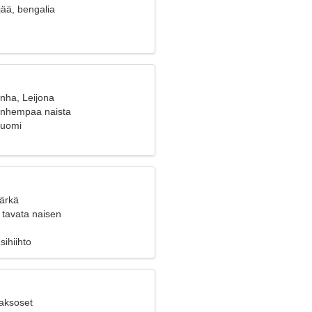
ää, bengalia
nha, Leijona
vanhempaa naista
Suomi
Härkä
 tavata naisen
sihiihto
Kaksoset