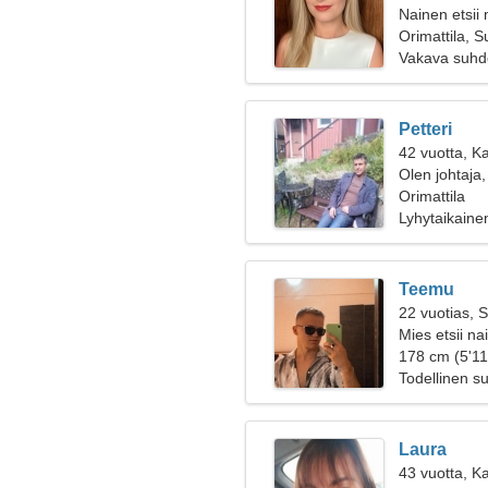
Nainen etsii
Orimattila, 
Vakava suhd
Petteri
42 vuotta, Ka
Olen johtaja,
Orimattila
Lyhytaikaine
Teemu
22 vuotias, 
Mies etsii na
178 cm (5'11"
Todellinen s
Laura
43 vuotta, K