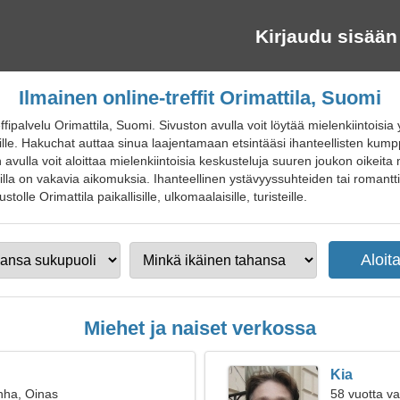
Kirjaudu sisään
Ilmainen online-treffit Orimattila, Suomi
fipalvelu Orimattila, Suomi. Sivuston avulla voit löytää mielenkiintoisia 
ille. Hakuchat auttaa sinua laajentamaan etsintääsi ihanteellisten kum
 avulla voit aloittaa mielenkiintoisia keskusteluja suuren joukon oikeita 
joilla on vakavia aikomuksia. Ihanteellinen ystävyyssuhteiden tai romant
stolle Orimattila paikallisille, ulkomaalaisille, turisteille.
Miehet ja naiset verkossa
Kia
nha, Oinas
58 vuotta v