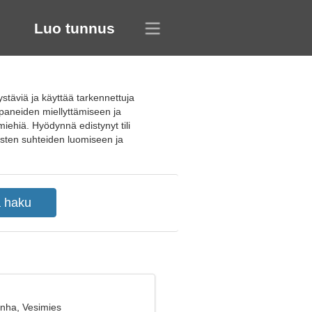
Luo tunnus
ystäviä ja käyttää tarkennettuja
ppaneiden miellyttämiseen ja
miehiä. Hyödynnä edistynyt tili
tisten suhteiden luomiseen ja
anha, Vesimies