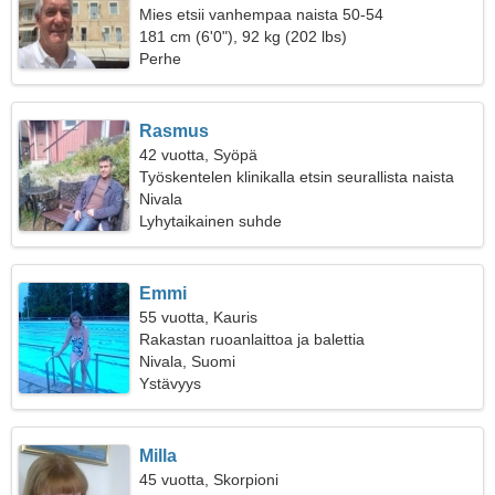
Mies etsii vanhempaa naista 50-54
181 cm (6'0"), 92 kg (202 lbs)
Perhe
Rasmus
42 vuotta, Syöpä
Työskentelen klinikalla etsin seurallista naista
Nivala
Lyhytaikainen suhde
Emmi
55 vuotta, Kauris
Rakastan ruoanlaittoa ja balettia
Nivala, Suomi
Ystävyys
Milla
45 vuotta, Skorpioni