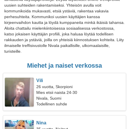
uusien suhteiden rakentamiseksi. Yhteisön avulla voit
kommunikoida mukavasti, etsiä ystäviä, rakentaa vakavia
perhesuhteita. Kommunikoi uusien käyttäjien kanssa
kirjeenvaihdon kautta ja löydä kumppaneita minkä ikäisiä tahansa.
Aloita chattailu mielenkiintoisessa sosiaalisessa verkostossa,
katso jokaisen käyttäjän profiili, joka haluaa löytää todellisen
rakkauden ja ystäviä, joilla on yhteisiä kiinnostuksen kohteita. Liity
ilmaiselle treffisivustolle Nivala paikallisille, ulkomaalaisille,
turisteille.
Miehet ja naiset verkossa
Vili
26 vuotta, Skorpioni
Mies etsii naista 24-30
Nivala, Suomi
Todellinen suhde
Nina