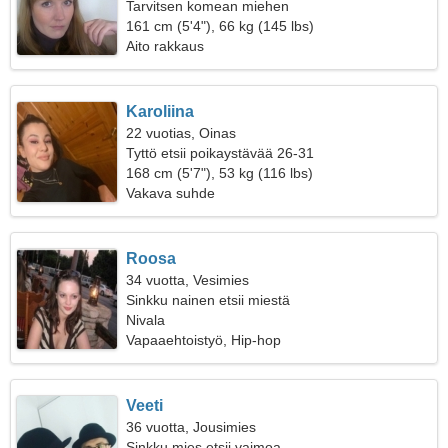
Tarvitsen komean miehen
161 cm (5'4"), 66 kg (145 lbs)
Aito rakkaus
Karoliina
22 vuotias, Oinas
Tyttö etsii poikaystävää 26-31
168 cm (5'7"), 53 kg (116 lbs)
Vakava suhde
Roosa
34 vuotta, Vesimies
Sinkku nainen etsii miestä
Nivala
Vapaaehtoistyö, Hip-hop
Veeti
36 vuotta, Jousimies
Sinkku mies etsii vaimoa