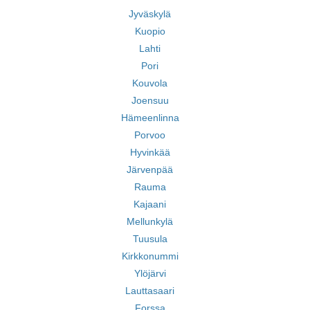
Jyväskylä
Kuopio
Lahti
Pori
Kouvola
Joensuu
Hämeenlinna
Porvoo
Hyvinkää
Järvenpää
Rauma
Kajaani
Mellunkylä
Tuusula
Kirkkonummi
Ylöjärvi
Lauttasaari
Forssa