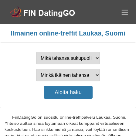
Ilmainen online-treffit Laukaa, Suomi
FinDatingGo on suosittu online-treffipalvelu Laukaa, Suomi.
Yhteisö auttaa sinua löytämään oikeat kumppanit virtuaaliseen
keskusteluun. Hae sinkkumiehiä ja naisia, voit löytää romanttisen
parin. Voit saada uusia ystäviä virtuaalisen viestinnän jälkeen