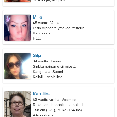
Sosiologia, Koripallo
Milla
45 vuotta, Vaaka
Etsin vilpitöntä ystävää treffeille
Kangasala
Häät
Silja
34 vuotta, Kauris
Sinkku nainen etsii miestä
Kangasala, Suomi
Keilailu, Vesihiihto
Karoliina
58 vuotta vanha, Vesimies
Rakastan shoppailua ja balettia
158 cm (5'3"), 70 kg (154 lbs)
Aito rakkaus