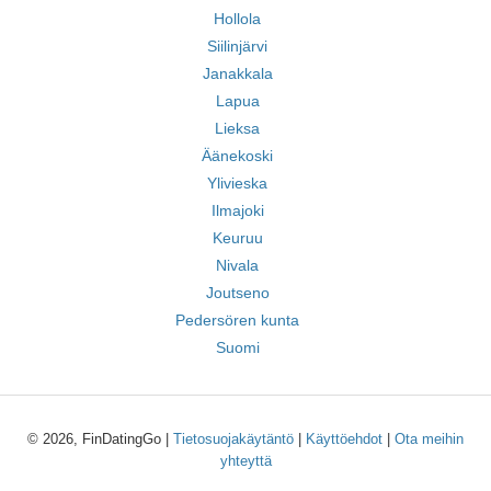
Hollola
Siilinjärvi
Janakkala
Lapua
Lieksa
Äänekoski
Ylivieska
Ilmajoki
Keuruu
Nivala
Joutseno
Pedersören kunta
Suomi
© 2026, FinDatingGo |
Tietosuojakäytäntö
|
Käyttöehdot
|
Ota meihin
yhteyttä