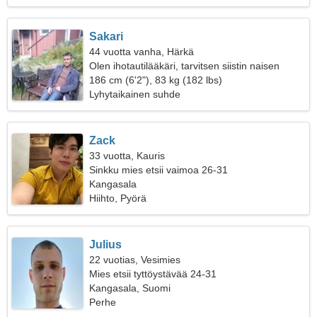
Sakari
44 vuotta vanha, Härkä
Olen ihotautilääkäri, tarvitsen siistin naisen
186 cm (6'2"), 83 kg (182 lbs)
Lyhytaikainen suhde
Zack
33 vuotta, Kauris
Sinkku mies etsii vaimoa 26-31
Kangasala
Hiihto, Pyörä
Julius
22 vuotias, Vesimies
Mies etsii tyttöystävää 24-31
Kangasala, Suomi
Perhe