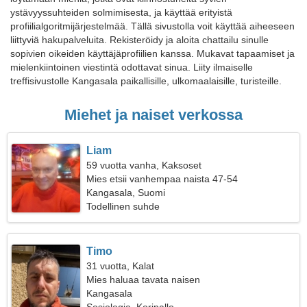
ystävyyssuhteiden solmimisesta, ja käyttää erityistä
profiilialgoritmijärjestelmää. Tällä sivustolla voit käyttää aiheeseen
liittyviä hakupalveluita. Rekisteröidy ja aloita chattailu sinulle
sopivien oikeiden käyttäjäprofiilien kanssa. Mukavat tapaamiset ja
mielenkiintoinen viestintä odottavat sinua. Liity ilmaiselle
treffisivustolle Kangasala paikallisille, ulkomaalaisille, turisteille.
Miehet ja naiset verkossa
Liam
59 vuotta vanha, Kaksoset
Mies etsii vanhempaa naista 47-54
Kangasala, Suomi
Todellinen suhde
Timo
31 vuotta, Kalat
Mies haluaa tavata naisen
Kangasala