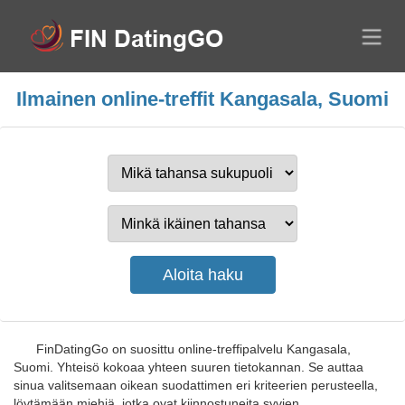
Ilmainen online-treffit Kangasala, Suomi
FinDatingGo on suosittu online-treffipalvelu Kangasala,
Suomi. Yhteisö kokoaa yhteen suuren tietokannan. Se auttaa
sinua valitsemaan oikean suodattimen eri kriteerien perusteella,
löytämään miehiä, jotka ovat kiinnostuneita syvien