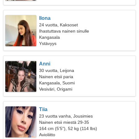
Ilona
24 vuotta, Kaksoset
Ihastuttava nainen sinulle
Kangasala
Ystävyys
Anni
30 vuotta, Leijona
Nainen etsii paria
Kangasala, Suomi
Vesiväri, Origami
Tiia
23 vuotta vanha, Jousimies
Nainen etsii miestä 29-35
164 cm (5'5"), 52 kg (114 lbs)
Avioliitto