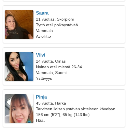
Saara
21 vuotias, Skorpioni
Tyttö etsii poikaystävää
Vammala
Avioliitto
Viivi
24 vuotta, Oinas
Nainen etsii miestä 26-34
Vammala, Suomi
Ystävyys
Pinja
45 vuotta, Härkä
Tarvitsen iloisen ystävän yhteiseen kävelyyn
156 cm (5'2"), 65 kg (143 lbs)
Häät