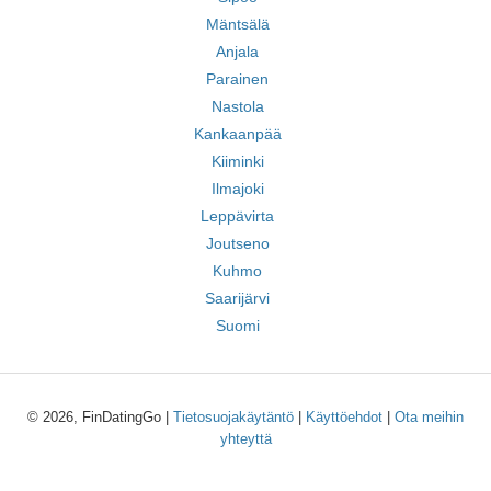
Mäntsälä
Anjala
Parainen
Nastola
Kankaanpää
Kiiminki
Ilmajoki
Leppävirta
Joutseno
Kuhmo
Saarijärvi
Suomi
© 2026, FinDatingGo |
Tietosuojakäytäntö
|
Käyttöehdot
|
Ota meihin
yhteyttä